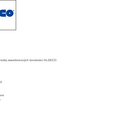
prodej stavebnicových konstrukcí ALGECO.
30
ano
o