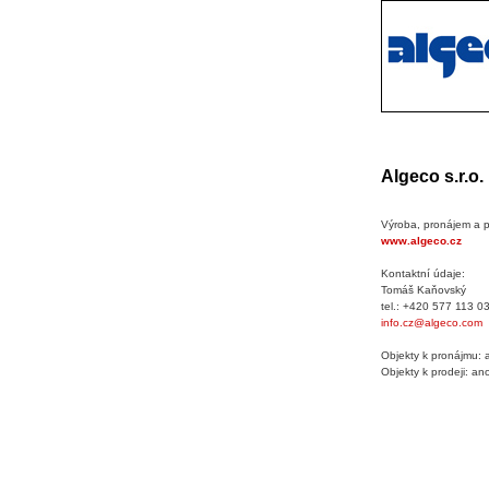
Algeco s.r.o.
Výroba, pronájem a 
www.algeco.cz
Kontaktní údaje:
Tomáš Kaňovský
tel.: +420 577 113 0
info.cz@algeco.com
Objekty k pronájmu: 
Objekty k prodeji: an